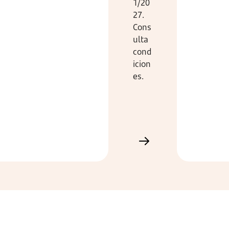
1/20
27.
Cons
ulta
cond
icion
es.