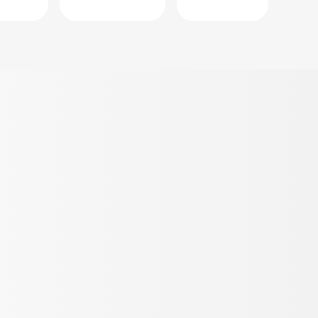
uds por
ate a la promoción,
nlo activo durante 12