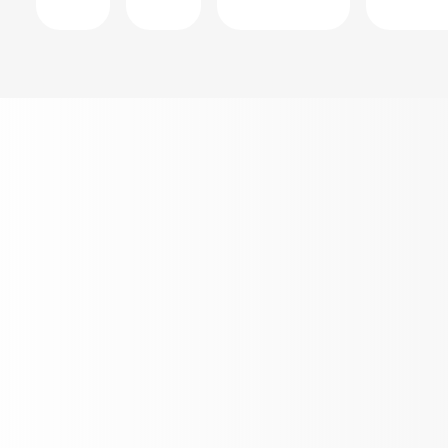
Tus Beats Solo B
0€*
Si tienes entre 18 y 29 años, hazte cliente, apúnt
asocia Bizum a tu cuenta en el Santander y mante
meses.
Los quiero