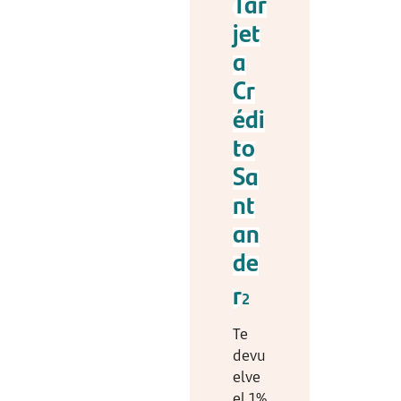
Tar
jet
a
Cr
édi
to
Sa
nt
an
de
r
2
Te
devu
elve
el 1%