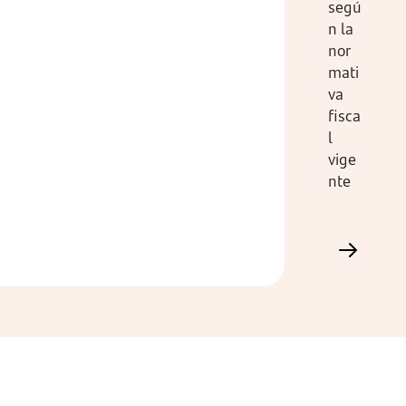
segú
n la
nor
mati
va
fisca
l
vige
nte