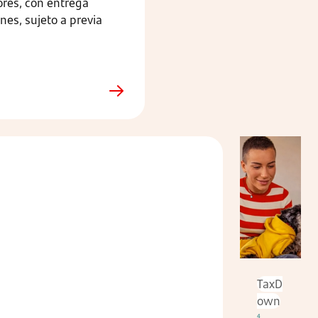
ores, con entrega
nes, sujeto a previa
TaxD
own
4