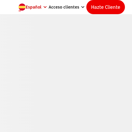
Hazte Cliente
Español
Acceso clientes
840€
en dos años
1
 Sin permanencia, ni penalizaciones. Cumpliendo
condiciones.
Cuéntame cómo