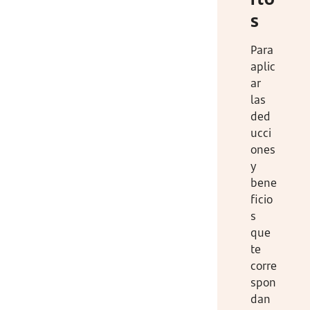
s
Para
aplic
ar
las
ded
ucci
ones
y
bene
ficio
s
que
te
corre
spon
dan